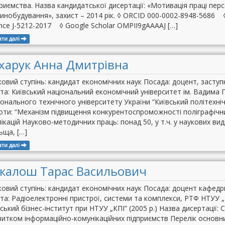
риємства. Назва кандидатської дисертації: «Мотивація праці пер
инобудування», захист – 2014 рік. ◊ ORCID 000-0002-8948-5686
nce J-5212-2017 ◊ Google Scholar OMPII9gAAAAJ […]
ати далі
харук Анна Дмитрівна
овий ступінь: кандидат економічних наук Посада: доцент, заступ
та: Київський національний економічний університет ім. Вадима Г
онального технічного університету України “Київський політехніч
оти: “Механізм підвищення конкурентоспроможності поліграфічни
ікацій Науково-методичних праць: понад 50, у т.ч. у наукових ви
ьща, […]
ати далі
калош Тарас Васильович
ковий ступінь: кандидат економічних наук Посада: доцент кафедр
та: Радіоелектронні пристрої, системи та комплекси, РТФ НТУУ „К
ський бізнес-інститут при НТУУ „КПІ” (2005 р.) Назва дисертації:
итком інформаційно-комунікаційних підприємств Перелік основни