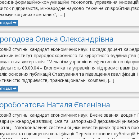
реси: інформаційно-комунікаційні технології, управління інновац
виток підприємств, міжнародне науково-технічне співробітництв
комунікаційних компаніях”, […]
ати далі
рогодова Олена Олександрівна
овий ступінь: кандидат економічних наук. Посада: доцент кафедр
мський інститут природоохоронного та курортного будівництва (е
дидатська дисертація: “Механізм управління ефективністю підпри
ціальність 08.00.04 – Економіка та управління підприємствами (за 
лік основних публікацій Стажування та підвищення кваліфікації Н
тивністю підприємств, транснаціональні компанії, […]
ати далі
оробогатова Наталя Євгенівна
овий ступінь: кандидат економічних наук. Вчене звання: доцент 
дри (міжнародні зв’язки). Освіта: Запорізький державний універси
ртації: Удосконалення системи оцінки інвестиційних проектів пр
ування та підвищення кваліфікації Перелік основних публікацій