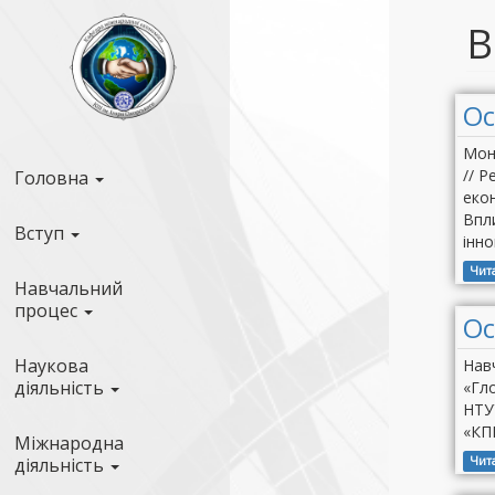
В
Ос
Мон
// Р
Головна
екон
Впли
Вступ
інн
Чит
Навчальний
процес
Ос
Наукова
Навч
діяльність
«Гло
НТУУ
«КПІ
Міжнародна
діяльність
Чит