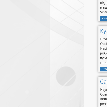
підп
маш
Scie
Чит
Ку
Наук
Осві
Наці
роб
публ
Пол
Чит
Са
Нау
Осві
Київ
розв