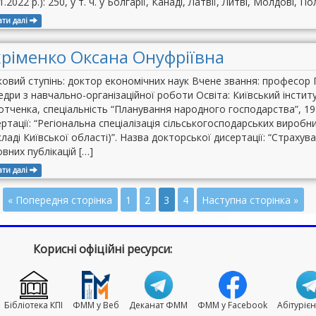
1.2022 р.): 250, у т. ч. у Болгарії, Канаді, Латвії, Литві, Молдові, По
ати далі
ріменко Оксана Онуфріївна
овий ступінь: доктор економічних наук Вчене звання: професор 
дри з навчально-організаційної роботи Освіта: Київський інстит
тченка, спеціальність “Планування народного господарства”, 198
ртації: “Регіональна спеціалізація сільськогосподарських виробн
ладі Київської області)”. Назва докторської дисертації: “Страхува
вних публікацій […]
ати далі
« Попередня сторінка
1
2
3
4
Наступна сторінка »
Корисні офіційні ресурси:
Бібліотека КПІ
ФММ у Веб
Деканат ФММ
ФММ у Facebook
Абітуріє