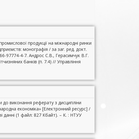
промислової продукції на міжнародні ринки
риємств: монографія / за заг. ред. докт.
66-97774-4-7. Андрос С.В., Герасимчук В.Г.
чизняних банків (п. 7.4) // Управління
вки до виконання реферату з дисципліни
народна економіка» [Електронний ресурс] /
і данні (1 файл: 827 Кбайт). – К. : НТУУ