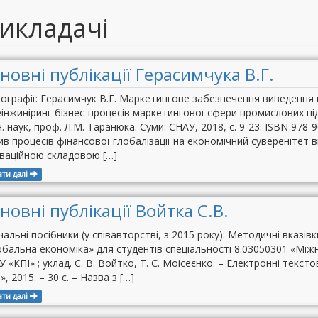
икладачі
новні публікації Герасимчука В.Г.
ографії: Герасимчук В.Г. Маркетингове забезпечення виведення 
еінжиніринг бізнес-процесів маркетингової сфери промислових підп
. наук, проф. Л.М. Таранюка. Суми: СНАУ, 2018, с. 9-23. ISBN 978-9
в процесів фінансової глобалізації на економічний суверенітет віт
оваційною складовою […]
ати далі
новні публікації Войтка С.В.
альні посібники (у співавторстві, з 2015 року): Методичні вказі
бальна економіка» для студентів спеціальності 8.03050301 «Між
 «КПІ» ; уклад. С. В. Войтко, Т. Є. Моісеєнко. – Електронні текстов
», 2015. – 30 с. – Назва з […]
ати далі