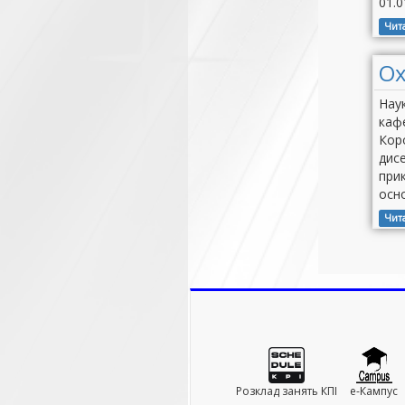
01.0
Чит
Ох
Наук
кафе
Коро
дисе
прик
осно
Чит
Розклад занять КПІ
e-Кампус