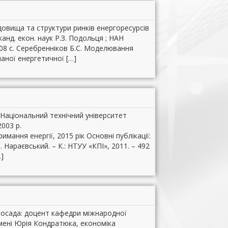
довища та структури ринків енергоресурсів
. канд. екон. наук Р.З. Подольця ; НАН
 208 с. Серебренніков Б.С. Моделювання
аної енергетичної […]
 Національний технічний університет
2003 р.
ання енергії, 2015 рік Основні публікації:
В. Нараєвський. – К.: НТУУ «КПІ», 2011. – 492
…]
Посада: доцент кафедри міжнародної
імені Юрія Кондратюка, економіка