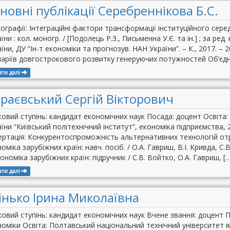
новні публікації Серебреннікова Б.С.
графії: Інтеграційні фактори трансформації інституційного сере
їни : кол. моногр. / [Подолець Р.З., Письменна У.Є. та ін.] ; за ред
їни, ДУ “Ін-т економіки та прогнозув. НАН України”. – К., 2017. –
наріїв довгострокового розвитку генеруючих потужностей Об’єдн
ати далі
раєвський Сергій Вікторович
овий ступінь: кандидат економічних наук Посада: доцент Освіта:
їни “Київський політехнічний інститут”, економіка підприємства, 
ртація: Конкурентоспроможність альтернативних технологій отрим
оміка зарубіжних країн: навч. посіб. / О.А. Гавриш, В.І. Кривда, С.
кономіка зарубіжних країн: підручник / С.В. Войтко, О.А. Гавриш, [
ати далі
інько Ірина Миколаївна
ковий ступінь: кандидат економічних наук Вчене звання: доцент 
оміки Освіта: Полтавський національний технічний університет 