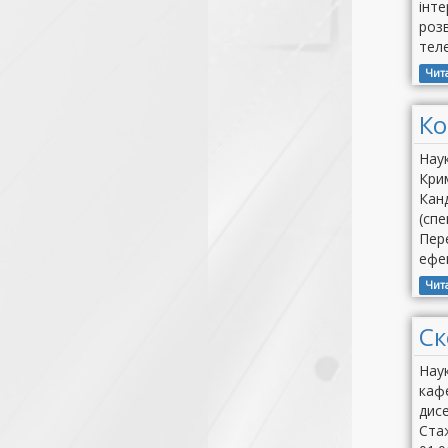
інте
роз
теле
Чит
Ко
Наук
Кри
Кан
(спе
Пере
ефек
Чит
Ск
Наук
кафе
дисе
Стаж