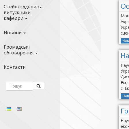
Ос
Стейкхолдери та
випускники
Моно
кафедри
Укра
Укра
Новини
сце
Чит
Громадські
обговорення
На
Наук
Контакти
Укра
Дисе
Екон
с. Е
Чит
Гр
Нау
екон