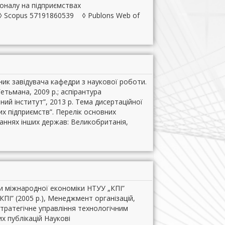
соналу на підприємствах
 ◊ Scopus 57191860539 ◊ Publons Web of
ник завідувача кафедри з наукової роботи.
етьмана, 2009 р.; аспірантура
ний інститут”, 2013 р. Тема дисертаційної
х підприємств”. Перелік основних
даннях інших держав: Великобританія,
и міжнародної економіки НТУУ „КПІ”
ПІ” (2005 р.), Менеджмент організацій,
 Стратегічне управління технологічним
х публікацій Наукові