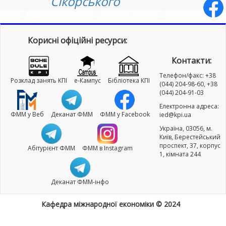
Сікорського
Корисні офіційні ресурси:
Контакти:
Телефон/факс: +38
Розклад занять КПІ
e-Кампус
Бібліотека КПІ
(044) 204-98-60, +38
(044) 204-91-03
Електронна адреса:
ФММ у Веб
Деканат ФММ
ФММ у Facebook
ied@kpi.ua
Україна, 03056, м.
Київ, Берестейський
проспект, 37, корпус
Абітурієнт ФММ
ФММ в Instagram
1, кімната 244
Деканат ФММ-інфо
Кафедра міжнародної економіки © 2024