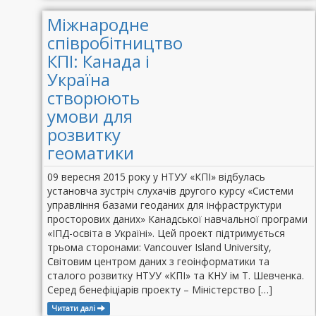
Міжнародне
співробітництво
КПІ: Канада і
Україна
створюють
умови для
розвитку
геоматики
09 вересня 2015 року у НТУУ «КПІ» відбулась
установча зустріч слухачів другого курсу «Системи
управління базами геоданих для інфраструктури
просторових даних» Канадської навчальної програми
«ІПД-освіта в Україні». Цей проект підтримується
трьома сторонами: Vancouver Island University,
Світовим центром даних з геоінформатики та
сталого розвитку НТУУ «КПІ» та КНУ ім Т. Шевченка.
Серед бенефіціарів проекту – Міністерство […]
Читати далі