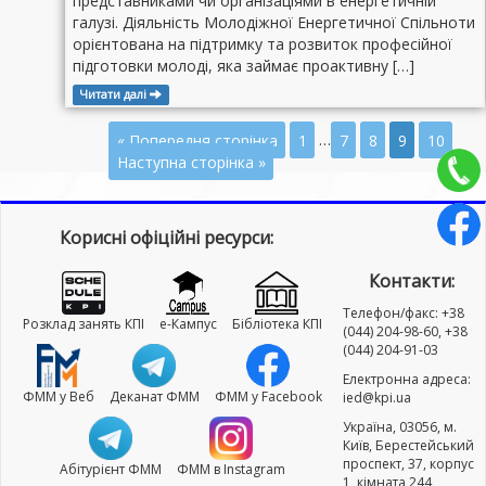
представниками чи організаціями в енергетичній
галузі. Діяльність Молодіжної Енергетичної Спільноти
орієнтована на підтримку та розвиток професійної
підготовки молоді, яка займає проактивну […]
Читати далі
« Попередня сторінка
1
…
7
8
9
10
Наступна сторінка »
Корисні офіційні ресурси:
Контакти:
Телефон/факс: +38
Розклад занять КПІ
e-Кампус
Бібліотека КПІ
(044) 204-98-60, +38
(044) 204-91-03
Електронна адреса:
ФММ у Веб
Деканат ФММ
ФММ у Facebook
ied@kpi.ua
Україна, 03056, м.
Київ, Берестейський
проспект, 37, корпус
Абітурієнт ФММ
ФММ в Instagram
1, кімната 244