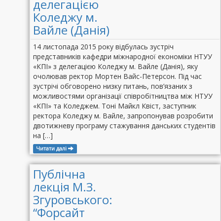
делегацією
Коледжу м.
Вайле (Данія)
14 листопада 2015 року відбулась зустріч
представників кафедри міжнародної економіки НТУУ
«КПІ» з делегацією Коледжу м. Вайле (Данія), яку
очолював ректор Мортен Вайс-Петерсон. Під час
зустрічі обговорено низку питань, пов’язаних з
можливостями організації співробітництва між НТУУ
«КПІ» та Коледжем. Тоні Майкл Квіст, заступник
ректора Коледжу м. Вайле, запропонував розробити
двотижневу програму стажування данських студентів
на […]
Читати далі
Публічна
лекція М.З.
Згуровського:
“Форсайт