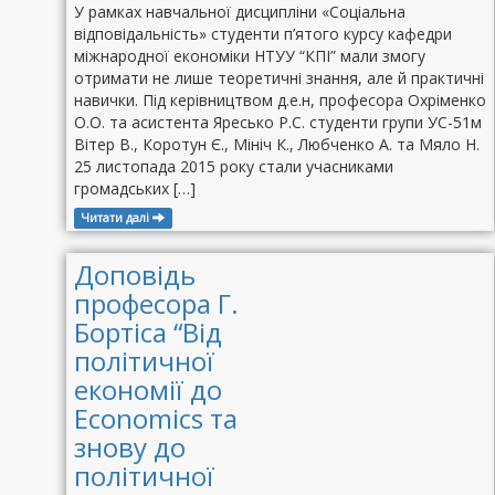
У рамках навчальної дисципліни «Соціальна
відповідальність» студенти п’ятого курсу кафедри
міжнародної економіки НТУУ “КПІ” мали змогу
отримати не лише теоретичні знання, але й практичні
навички. Під керівництвом д.е.н, професора Охріменко
О.О. та асистента Яресько Р.С. студенти групи УС-51м
Вітер В., Коротун Є., Мініч К., Любченко А. та Мяло Н.
25 листопада 2015 року стали учасниками
громадських […]
Читати далі
Доповідь
професора Г.
Бортіса “Від
політичної
економії до
Economics та
знову до
політичної