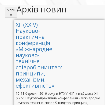
Архів новин
Menu
≡
XІI (XXIV)
Науково-
практична
конференція
«Міжнародне
науково-
технічне
співробітництво:
принципи,
механізми,
ефективність»
10-11 березня 2016 року в НТУУ «КПІ» відбулась XІІ
(XXІV) Науково-практична конференція «Міжнародне
науково-технічне співробітництво: принципи,