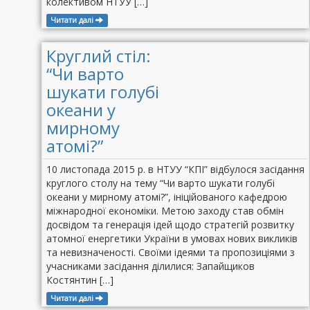
колективом НТУУ […]
Читати далі
Круглий стіл:
“Чи варто
шукати голубі
океани у
мирному
атомі?”
10 листопада 2015 р. в НТУУ “КПІ” відбулося засідання
круглого столу на тему “Чи варто шукати голубі
океани у мирному атомі?”, ініційованого кафедрою
міжнародної економіки. Метою заходу став обмін
досвідом та генерація ідей щодо стратегій розвитку
атомної енергетики України в умовах нових викликів
та невизначеності. Своїми ідеями та пропозиціями з
учасниками засідання ділилися: Запайщиков
Костянтин […]
Читати далі