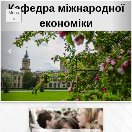
Попередній
Нас
Кафедра міжнародної
Menu
≡
економіки