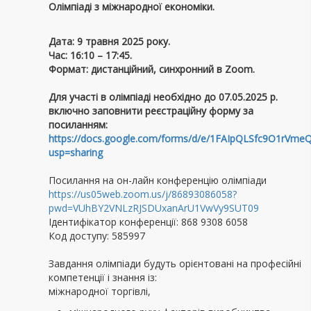
Олімпіаді з міжнародної економіки.
Дата: 9 травня 2025 року.
Час: 16:10 – 17:45.
Формат: дистанційний, синхронний в Zoom.
Для участі в олімпіаді необхідно
до 07.05.2025 р.
включно
заповнити реєстраційну форму за
посиланням
:
https://docs.google.com/forms/d/e/1FAIpQLSfc9O1rV
usp=sharing
Посилання на он-лайн конференцію олімпіади
https://us05web.zoom.us/j/86893086058?
pwd=VUhBY2VNLzRJSDUxanArU1VwVy9SUT09
Ідентифікатор конференції: 868 9308 6058
Код доступу: 585997
Завдання олімпіади будуть орієнтовані на професійні
компетенції і знання із:
міжнародної торгівлі,