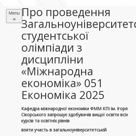
Про проведення
Menu
≡
Загальноуніверситет
студентської
олімпіади з
дисципліни
«Міжнародна
економіка» 051
Економіка 2025
Кафедра міжнародної економіки ФММ КПІ ім. Ігоря
Сікорського запрошує здобувачів вищої освіти всіх
курсів та освітніх рівнів
взяти участь в
загальноуніверситетській