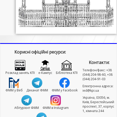
Корисні офіційні ресурси:
Контакти:
Телефон/факс: +38
Розклад занять КПІ
e-Кампус
Бібліотека КПІ
(044) 204-98-60, +38
(044) 204-91-03
Електронна адреса:
ФММ у Веб
Деканат ФММ
ФММ у Facebook
ied@kpi.ua
Україна, 03056, м.
Київ, Берестейський
проспект, 37, корпус
Абітурієнт ФММ
ФММ в Instagram
1, кімната 244