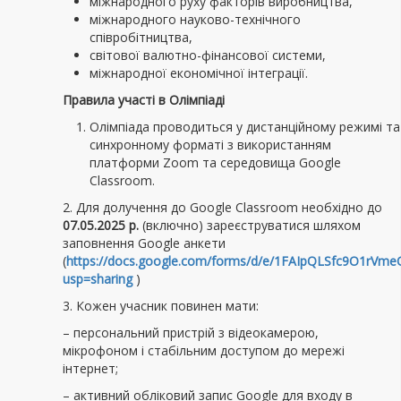
міжнародного руху факторів виробництва,
міжнародного науково-технічного
співробітництва,
світової валютно-фінансової системи,
міжнародної економічної інтеграції.
Правила участі в Олімпіаді
Олімпіада проводиться у дистанційному режимі та
синхронному форматі з використанням
платформи Zoom та середовища Google
Classroom.
2. Для долучення до Google Classroom необхідно до
07.05.2025 р.
(включно) зареєструватися шляхом
заповнення Google анкети
(
https://docs.google.com/forms/d/e/1FAIpQLSfc9O1rV
usp=sharing
)
3. Кожен учасник повинен мати:
– персональний пристрій з відеокамерою,
мікрофоном і стабільним доступом до мережі
інтернет;
– активний обліковий запис Google для входу в