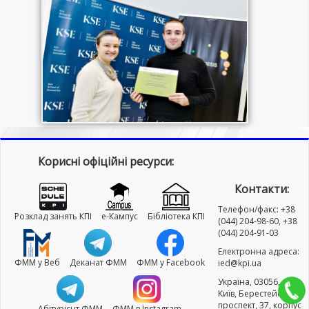
Корисні офіційні ресурси:
Контакти:
Телефон/факс: +38
Розклад занять КПІ
e-Кампус
Бібліотека КПІ
(044) 204-98-60, +38
(044) 204-91-03
Електронна адреса:
ФММ у Веб
Деканат ФММ
ФММ у Facebook
ied@kpi.ua
Україна, 03056, м.
Київ, Берестейський
проспект, 37, корпус
Абітурієнт ФММ
ФММ в Instagram