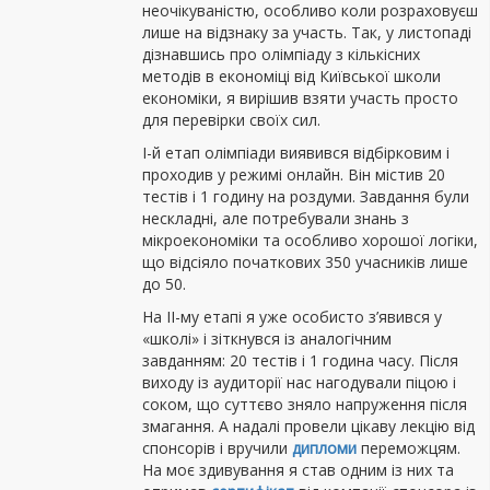
неочікуваністю, особливо коли розраховуєш
лише на відзнаку за участь. Так, у листопаді
дізнавшись про олімпіаду з кількісних
методів в економіці від Київської школи
економіки, я вирішив взяти участь просто
для перевірки своїх сил.
І-й етап олімпіади виявився відбірковим і
проходив у режимі онлайн. Він містив 20
тестів і 1 годину на роздуми. Завдання були
нескладні, але потребували знань з
мікроекономіки та особливо хорошої логіки,
що відсіяло початкових 350 учасників лише
до 50.
На ІІ-му етапі я уже особисто з’явився у
«школі» і зіткнувся із аналогічним
завданням: 20 тестів і 1 година часу. Після
виходу із аудиторії нас нагодували піцою і
соком, що суттєво зняло напруження після
змагання. А надалі провели цікаву лекцію від
спонсорів і вручили
дипломи
переможцям.
На моє здивування я став одним із них та