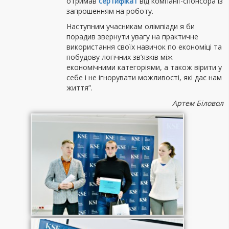
отримав
сертифікат
від компанії-спонсора із
запрошенням на роботу.
Наступним учасникам олімпіади я би
порадив звернути увагу на практичне
використання своїх навичок по економіці та
побудову логічних зв’язків між
економічними категоріями, а також вірити у
себе і не ігнорувати можливості, які дає нам
життя”.
Артем Біловол