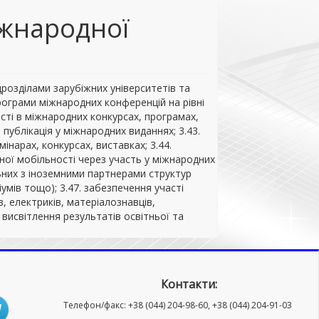
іжнародної
ідрозділами зарубіжних університетів та
програми міжнародних конференцій на рівні
сті в міжнародних конкурсах, програмах,
 публікація у міжнародних виданнях; 3.43.
інарах, конкурсах, виставках; 3.44.
чної мобільності через участь у міжнародних
льних з іноземними партнерами структур
іумів тощо); 3.47. забезпечення участі
в, електриків, матеріалознавців,
 висвітлення результатів освітньої та
Контакти:
Телефон/факс: +38 (044) 204-98-60, +38 (044) 204-91-03