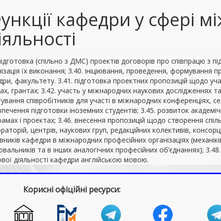
ункції кафедри у сфері м
іяльності
підготовка (спільно з ДМС) проектів договорів про співпрацю з п
ізація їх виконання; 3.40. ініціювання, проведення, формування 
ри, факультету. 3.41. підготовка проектних пропозицій щодо уча
х, грантах; 3.42. участь у міжнародних наукових дослідженнях та
ування співробітників для участі в міжнародних конференціях, сем
печення підготовки іноземних студентів; 3.45. розвиток академі
амах і проектах; 3.46. внесення пропозицій щодо створення спі
раторій, центрів, наукових груп, редакційних колективів, консорц
вників кафедри в міжнародних професійних організаціях (механікі
вальників та в інших аналогічних професійних об’єднаннях); 3.48.
ової діяльності кафедри англійською мовою.
Корисні офіційні ресурси: