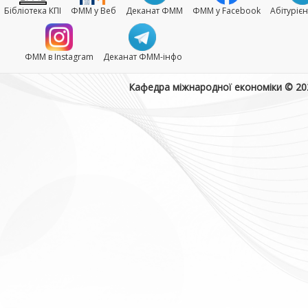
Бібліотека КПІ
ФММ у Веб
Деканат ФММ
ФММ у Facebook
Абітуріє
ФММ в Instagram
Деканат ФММ-інфо
Кафедра міжнародної економіки © 20