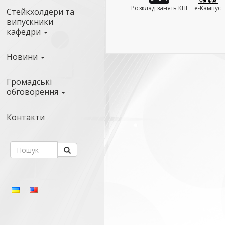
Розклад занять КПІ
e-Кампус
Стейкхолдери та
випускники
кафедри
Новини
Громадські
обговорення
Контакти