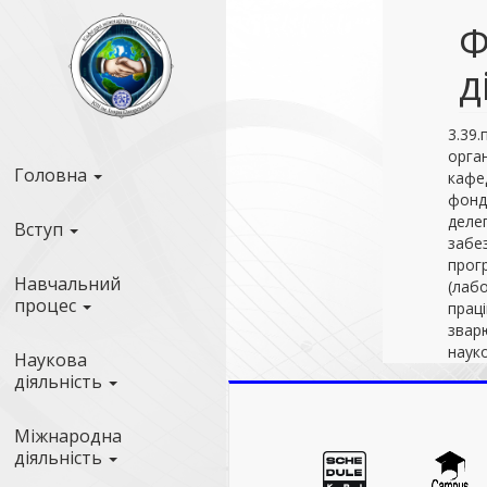
Ф
д
3.39.
орган
Головна
кафед
фонда
делег
Вступ
забез
прогр
Навчальний
(лабо
процес
праці
зварю
наук
Наукова
діяльність
Міжнародна
діяльність