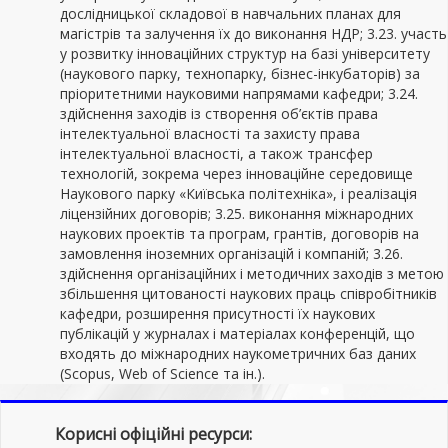
дослідницької складової в навчальних планах для
магістрів та залучення їх до виконання НДР; 3.23. участь
у розвитку інноваційних структур на базі університету
(наукового парку, технопарку, бізнес-інкубаторів) за
пріоритетними науковими напрямами кафедри; 3.24.
здійснення заходів із створення об’єктів права
інтелектуальної власності та захисту права
інтелектуальної власності, а також трансфер
технологій, зокрема через інноваційне середовище
Наукового парку «Київська політехніка», і реалізація
ліцензійних договорів; 3.25. виконання міжнародних
наукових проектів та програм, грантів, договорів на
замовлення іноземних організацій і компаній; 3.26.
здійснення організаційних і методичних заходів з метою
збільшення цитованості наукових праць співробітників
кафедри, розширення присутності їх наукових
публікацій у журналах і матеріалах конференцій, що
входять до міжнародних наукометричних баз даних
(Ѕсорuѕ, Web of Science та ін.).
Корисні офіційні ресурси: