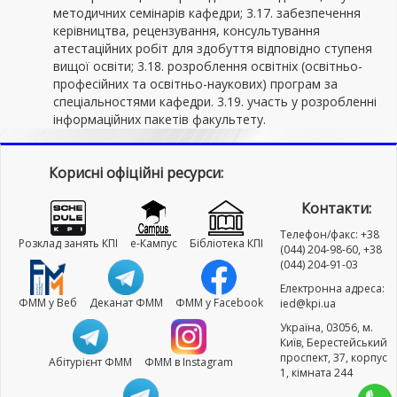
методичних семінарів кафедри; 3.17. забезпечення
керівництва, рецензування, консультування
атестаційних робіт для здобуття відповідно ступеня
вищої освіти; 3.18. розроблення освітніх (освітньо-
професійних та освітньо-наукових) програм за
спеціальностями кафедри. 3.19. участь у розробленні
інформаційних пакетів факультету.
Корисні офіційні ресурси:
Контакти:
Телефон/факс: +38
Розклад занять КПІ
e-Кампус
Бібліотека КПІ
(044) 204-98-60, +38
(044) 204-91-03
Електронна адреса:
ФММ у Веб
Деканат ФММ
ФММ у Facebook
ied@kpi.ua
Україна, 03056, м.
Київ, Берестейський
проспект, 37, корпус
Абітурієнт ФММ
ФММ в Instagram
1, кімната 244