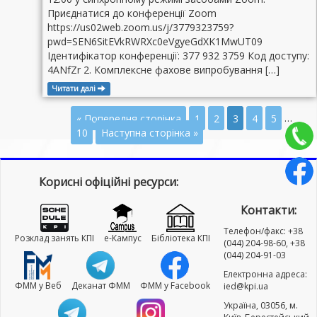
Приєднатися до конференції Zoom
https://us02web.zoom.us/j/3779323759?
pwd=SEN6SitEVkRWRXc0eVgyeGdXK1MwUT09
Ідентифікатор конференції: 377 932 3759 Код доступу:
4ANfZr 2. Комплексне фахове випробування […]
Читати далі
« Попередня сторінка
1
2
3
4
5
…
10
Наступна сторінка »
Корисні офіційні ресурси:
Контакти:
Телефон/факс: +38
Розклад занять КПІ
e-Кампус
Бібліотека КПІ
(044) 204-98-60, +38
(044) 204-91-03
Електронна адреса:
ФММ у Веб
Деканат ФММ
ФММ у Facebook
ied@kpi.ua
Україна, 03056, м.