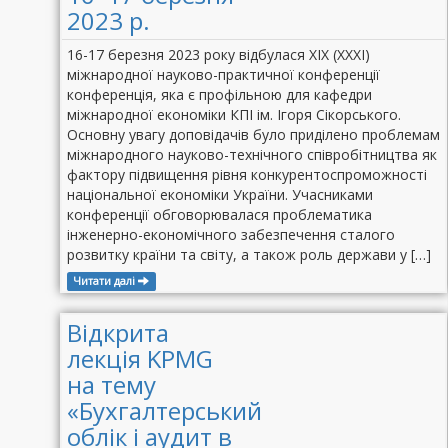
2023 р.
16-17 березня 2023 року відбулася XIX (ХХХI)
міжнародної науково-практичної конференції
конференція, яка є профільною для кафедри
міжнародної економіки КПІ ім. Ігоря Сікорського.
Основну увагу доповідачів було приділено проблемам
міжнародного науково-технічного співробітниц­тва як
фактору підвищення рівня конкуренто­спроможності
національної економіки України. Учасниками
конференції обговорювалася проблематика
інженерно-економічного забезпечення сталого
розвитку країни та світу, а також роль держави у […]
Читати далі
Відкрита
лекція KPMG
на тему
«Бухгалтерський
облік і аудит в