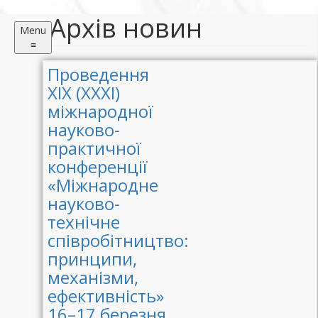
Архів новин
Menu
≡
Проведення
XIX (ХХХI)
міжнародної
науково-
практичної
конференції
«Міжнародне
науково-
технічне
співробітництво:
принципи,
механізми,
ефективність»
16–17 березня