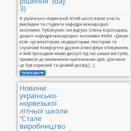
рішення” (day
3)
В українсько-норвезькій літній школі взяли участь
викладачі та студенти кафедри міжнародної
економіки. Публікуємо їхні відгуки. Олена Корогодова,
доцент кафедри міжнародної економіки ФММ: «Дякую
всім: організаторам, модераторам, лекторам та
слухачам! Комфортна дружня атмосфера спілкування,
в якій проходили жваві дискусії під час наших виступів,
призвели до виникнення оригінальних ідей. Для мене
це був корисний та цікавий досвід […]
Читати далі
Новини
українсько-
норвезької
літньої школи
“Стале
виробництво