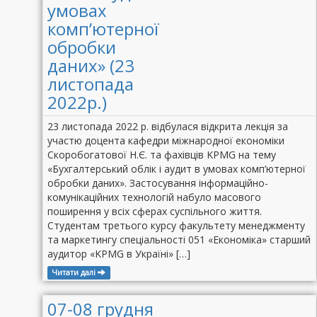
умовах
комп’ютерної
обробки
даних» (23
листопада
2022р.)
23 листопада 2022 р. відбулася відкрита лекція за
участю доцента кафедри міжнародної економіки
Скоробогатової Н.Є. та фахівців KPMG на тему
«Бухгалтерський облік і аудит в умовах комп’ютерної
обробки даних». Застосування інформаційно-
комунікаційних технологій набуло масового
поширення у всіх сферах суспільного життя.
Студентам третього курсу факультету менеджменту
та маркетингу спеціальності 051 «Економіка» старший
аудитор «KPMG в Україні» […]
Читати далі
07-08 грудня