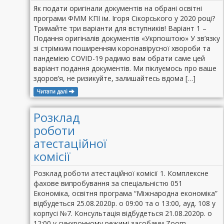
Як подати оригінали документів на обрані освітні
програми ФММ КПІ ім. Ігоря Сікорського у 2020 році?
Тримайте три варіанти для вступників! Варіант 1 –
Подання оригіналів документів «Укрпоштою» У зв’язку
зі стрімким поширенням коронавірусної хвороби та
пандемією COVID-19 радимо вам обрати саме цей
варіант подання документів. Ми піклуємось про ваше
здоров’я, не ризикуйте, залишайтесь вдома […]
Читати далі
Розклад
роботи
атестаційної
комісії
Розклад роботи атестаційної комісії 1. Комплексне
фахове випробування за спеціальністю 051
Економіка, освітня програма “Міжнародна економіка”
відбудеться 25.08.2020р. о 09:00 та о 13:00, ауд. 108 у
корпусі №7. Консультація відбудеться 21.08.2020р. о
12:00 у синхронному режимі засобами Zoom.