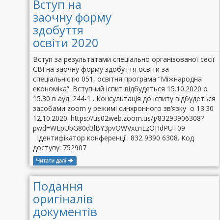
Вступ на
заочну форму
здобуття
освіти 2020
Вступ за результатами спеціально організованої сесії
ЄВІ на заочну форму здобуття освіти за
спеціальністю 051, освітня програма “Міжнародна
економіка”. Вступний іспит відбудеться 15.10.2020 о
15.30 в ауд. 244-1 . Консультація до іспиту відбудеться
засобами zoom у режимі синхронного зв’язку о 13.30
12.10.2020. https://us02web.zoom.us/j/83293906308?
pwd=WEpUbG80d3lBY3pvOWVxcnEzOHdPUT09
Ідентифікатор конференції: 832 9390 6308. Код
доступу: 752907
Читати далі
Подання
оригіналів
документів