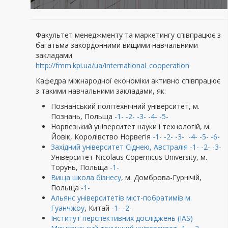
Факультет менеджменту та маркетингу співпрацює з
багатьма закордонними вищими навчальними
закладами
http://fmm.kpi.ua/ua/international_cooperation
Кафедра міжнародної економіки активно співпрацює
з такими навчальними закладами, як:
Познанський політехнічний університет, м.
Познань, Польща
-1-
-2-
-3-
-4-
-5-
Норвезький університет науки і технологій, м.
Йовік, Королівство Норвегія
-1-
-2-
-3-
-4-
-5-
-6-
Західний університет Сіднею, Австралія
-1-
-2-
-3-
Університет Nicolaus Copernicus University, м.
Торунь, Польща
-1-
Вища школа бізнесу
, м. Домброва-Гурнічій,
Польща
-1-
Альянс університетів міст-побратимів м.
Гуанчжоу
, Китай
-1-
-2-
Інститут перспективних досліджень (IAS)