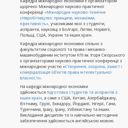
Кафедра міжнародної економіки є організатором
щорічної Міжнародної науково-практичної
конференції
«Міжнародне науково-технічне
співробітництво: принципи, механізми,
ефективність»,
учасниками якої є студенти,
аспіранти, науковці з Болгарії, Литви, Норвегії,
Польщі, США, України та інших країн.
Кафедра міжнародної економіки спільно з
факультетом соціології та права і механіко-
машинобудівним інститутом КПІ ім. Ігоря Сікорського
є організаторами науково-практичної конференції з
міжнародною участю «
Створення, охорона, захист і
комерціалізація об’єктів права інтелектуальної
власності»
.
На кафедрі міжнародної економіки
здійснюється
підготовка студентів та аспірантів з
інших країн
, а саме з США, Китаю, Азербайджану,
В’єтнаму, Грузії, Еквадору, Йорданії, Нігерії, Гани,
Туреччини, Іраку, Ірану, Узбекистану та інших.
Викладання дисциплін та їх навчально-методичне
забезпечення здійснюється англійською мовою.