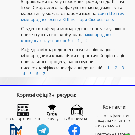
З правилами вступу іноземних громадян до КПІ ім.
Ігоря Сікорського на факультет менеджменту та
маркетингу можна ознайомитися на
сайті Центру
міжнародної освіти КПІ ім. Ігоря Сікорського.
Студенти кафедри міжнародної економіки успішно
презентують свої здобутки на
міжнародних
конкурсах наукових робіт.
-1-
,
-2-
Кафедра міжнародної економіки співпрацює з
міжнародними компаніями в практичній орієнтації
навчального процесу, запрошуючи
висококваліфікованих фахівці до лекцій
– 1
–
-2-
-3-
-4-
-5-
-6-
-7-
Корисні офіційні ресурси:
Контакти:
Телефон/факс: +38
Розклад занять КПІ
e-Кампус
Бібліотека КПІ
(044) 204-98-60, +38
(044) 204-91-03
Електронна адреса: