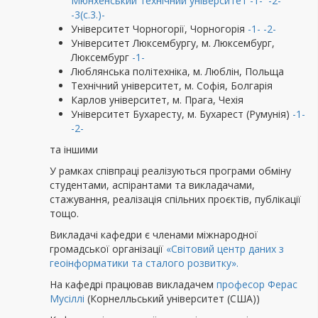
Мюнхенський технічний університет
-1-
-2-
-3(с.3.)-
Університет Чорногорії, Чорногорія
-1-
-2-
Університет Люксембургу, м. Люксембург,
Люксембург
-1-
Люблянська політехніка, м. Люблін, Польща
Технічний університет, м. Софія, Болгарія
Карлов університет, м. Прага, Чехія
Університет Бухаресту, м. Бухарест (Румунія)
-1-
-2-
та іншими
У рамках співпраці реалізуються програми обміну
студентами, аспірантами та викладачами,
стажування, реалізація спільних проєктів, публікації
тощо.
Викладачі кафедри є членами міжнародної
громадської організації
«Світовий центр даних з
геоінформатики та сталого розвитку».
На кафедрі працював викладачем
професор Ферас
Мусіллі
(Корнелльський університет (США))