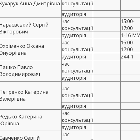
Кухарук Анна Дмитрівна
консультації
аудиторія
час
15:00-
Нараєвський Сергій
консультації
17:00
Вікторович
аудиторія
1-16 М
час
16:00-
Охріменко Оксана
консультації
17:00
Онуфріївна
аудиторія
244-1
час
Пашко Павло
консультації
Володимирович
аудиторія
час
Петренко Катерина
консультації
Валеріївна
аудиторія
час
Редько Катерина
консультації
Юріївна
аудиторія
час
Савченко Сергій