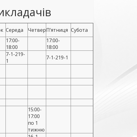
икладачів
ок
Середа
Четвер
П’ятниця
Субота
17:00-
17:00-
18:00
18:00
7-1-219-
7-1-219-1
1
15:00-
17:00
по 1
тижню
16-1-