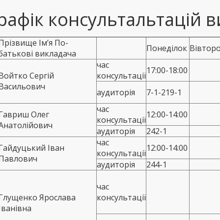
рафік консультальтацій в
Прізвище Ім’я По-
Понеділок
Вівтор
батькові викладача
час
17:00-18:00
Войтко Сергій
консультації
Васильович
аудиторія
7-1-219-1
час
Гавриш Олег
12:00-14:00
консультації
Анатолійович
аудиторія
242-1
час
Гайдуцький Іван
12:00-14:00
консультації
Павлович
аудиторія
244-1
час
Глущенко Ярослава
консультації
Іванівна