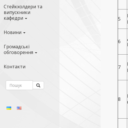
Стейкхолдери та
випускники
кафедри
5
Новини
6
Громадські
обговорення
Контакти
7
8