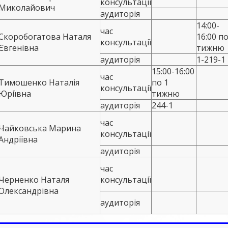
консультації
Миколайович
аудиторія
14:00-
час
Скоробогатова Наталя
16:00 по
консультації
Євгенівна
тижню
аудиторія
1-219-1
15:00-16:00
час
Тимошенко Наталія
по 1
консультації
Юріївна
тижню
аудиторія
244-1
час
Чайковська Марина
консультації
Андріївна
аудиторія
час
Черненко Наталя
консультації
Олександрівна
аудиторія