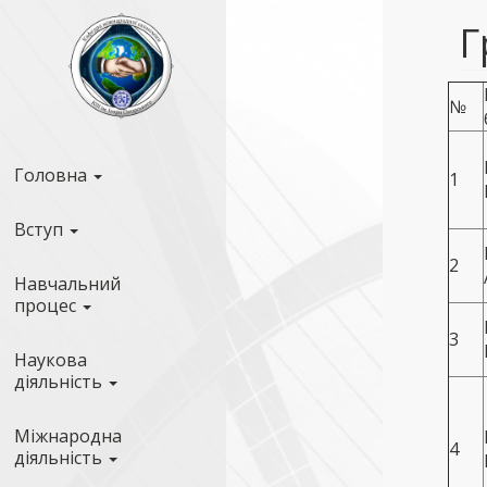
Г
№
Головна
1
Вступ
2
Навчальний
процес
3
Наукова
діяльність
Міжнародна
4
діяльність