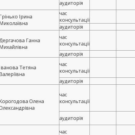
аудиторія
час
Грінько Ірина
консультації
Миколаївна
аудиторія
час
Дергачова Ганна
консультації
Михайлівна
аудиторія
час
Іванова Тетяна
консультації
Валеріївна
аудиторія
час
Корогодова Олена
консультації
Олександрівна
аудиторія
час