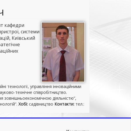
ч
т кафедри
ристрої, системи
ацій, Київський
атегічне
каційних
йні технології, управління інноваційними
ауково-технічне співробітництво.
ня зовнішньоекономічною діяльністю”,
нологій”.
Хобі:
садівництво
Контакти:
тел.: