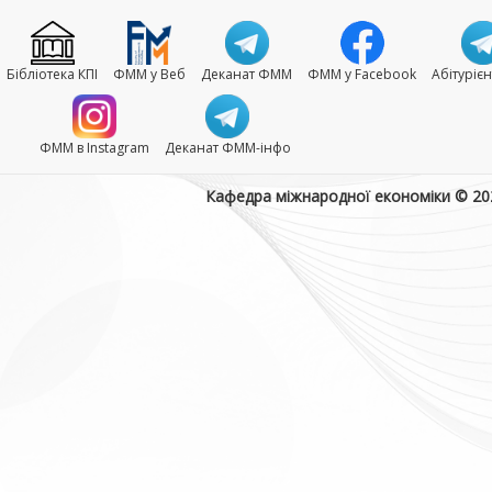
Бібліотека КПІ
ФММ у Веб
Деканат ФММ
ФММ у Facebook
Абітуріє
ФММ в Instagram
Деканат ФММ-інфо
Кафедра міжнародної економіки © 20