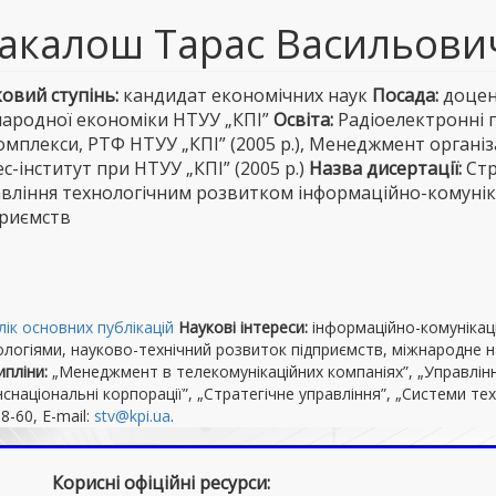
акалош Тарас Васильови
овий ступінь:
кандидат економічних наук
Посада:
доцен
ародної економіки НТУУ „КПІ”
Освіта:
Радіоелектронні п
омплекси, РТФ НТУУ „КПІ” (2005 р.), Менеджмент організ
ес-інститут при НТУУ „КПІ” (2005 р.)
Назва дисертації:
Стр
вління технологічним розвитком інформаційно-комуні
приємств
ік основних публікацій
Наукові інтереси:
інформаційно-комунікаці
ологіями, науково-технічний розвиток підприємств, міжнародне н
пліни:
„Менеджмент в телекомунікаційних компаніях”, „Управлін
снаціональні корпорації”, „Стратегічне управління”, „Системи тех
8-60, E-mail:
stv@kpi.ua
.
Корисні офіційні ресурси: