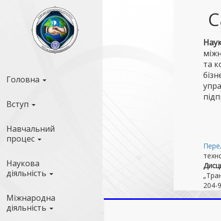
С
Наук
міжн
та к
бізн
Головна
упра
під
Вступ
Навчальний
процес
Перел
техн
Наукова
Дисци
діяльність
„Тран
204-9
Міжнародна
діяльність